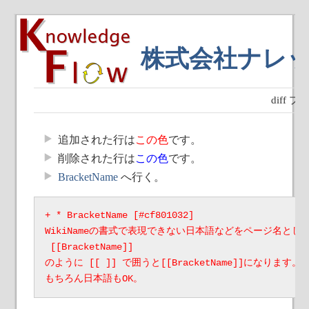
株式会社ナレ
diff
追加された行は
この色
です。
削除された行は
この色
です。
BracketName
へ行く。
* BracketName [#cf801032]

WikiNameの書式で表現できない日本語などをページ名とし
 [[BracketName]] 

のように [[ ]] で囲うと[[BracketName]]になります。

もちろん日本語もOK。