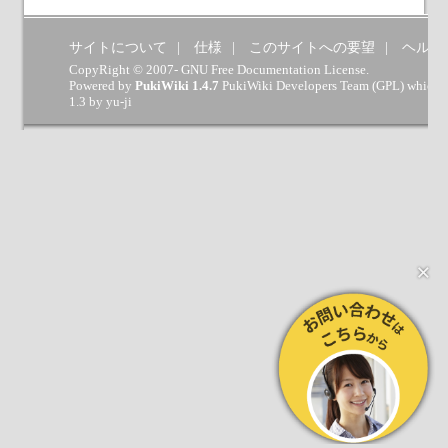
サイトについて
仕様
このサイトへの要望
ヘルプ
CopyRight © 2007- GNU Free Documentation License.
Powered by
PukiWiki 1.4.7
PukiWiki Developers Team
(
GPL
) which 
1.3 by
yu-ji
×