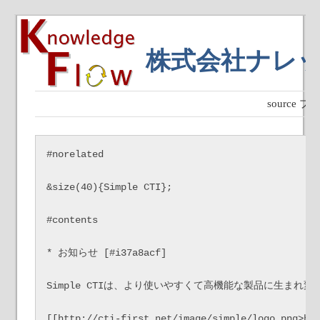
株式会社ナレ
source
#norelated

&size(40){Simple CTI};

#contents

* お知らせ [#i37a8acf]

Simple CTIは、より使いやすくて高機能な製品に生まれ変
[[http://cti-first.net/image/simple/logo.png>htt