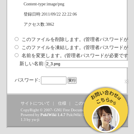
Content-type:image/png
登録日時:2011/09/22 22:22:06
アクセス数:3862
このファイルを削除します。(管理者パスワードが必
このファイルを凍結します。(管理者パスワードが必
名前を変更します。(管理者パスワードが必要です)
新しい名前:
×
パスワード:
サイトについて
仕様
このサイトへの要望
ヘルプ
CopyRight © 2007- GNU Free Documentation License.
Powered by
PukiWiki 1.4.7
PukiWiki Developers Team
(
GPL
) which 
1.3 by
yu-ji