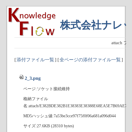
株式会社ナレ
attach
[
添付ファイル一覧
] [
全ページの添付ファイル一覧
]
2_3.png
ページ:ソケット接続維持
格納ファイル
名:attach/E382BDE382B1E38383E38388E68EA5E7B69AE7B
MD5ハッシュ値:7a53be3cce97f75f0f06a681a096d044
サイズ:27.6KB (28310 bytes)