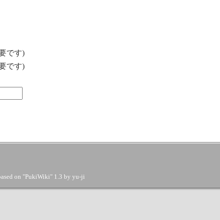
要です)
要です)
based on "PukiWiki" 1.3 by
yu-ji