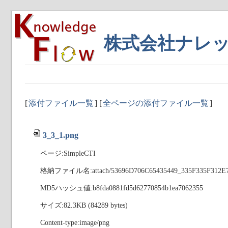
株式会社ナレ
[
添付ファイル一覧
] [
全ページの添付ファイル一覧
]
3_3_1.png
ページ:SimpleCTI
格納ファイル名:attach/53696D706C65435449_335F335F312E
MD5ハッシュ値:b8fda0881fd5d62770854b1ea7062355
サイズ:82.3KB (84289 bytes)
Content-type:image/png