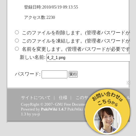
登録日時:2010/05/19 09:13:55
アクセス数:2230
このファイルを削除します。(管理者パスワードが必
このファイルを凍結します。(管理者パスワードが必
名前を変更します。(管理者パスワードが必要です)
新しい名前:
パスワード:
×
サイトについて
仕様
このサイトへの要望
ヘルプ
CopyRight © 2007- GNU Free Documentation License.
Powered by
PukiWiki 1.4.7
PukiWiki Developers Team
(
GPL
) which 
1.3 by
yu-ji