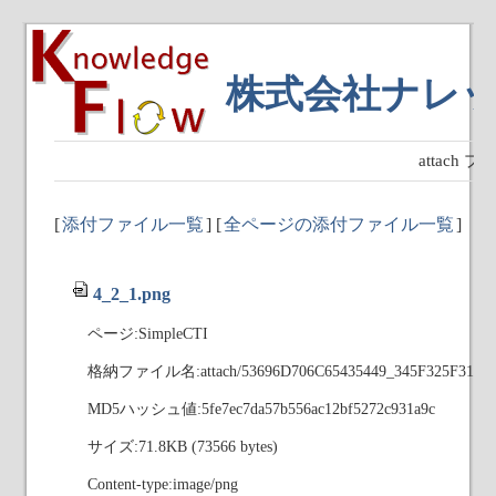
株式会社ナレ
attach
[
添付ファイル一覧
] [
全ページの添付ファイル一覧
]
4_2_1.png
ページ:SimpleCTI
格納ファイル名:attach/53696D706C65435449_345F325F312E
MD5ハッシュ値:5fe7ec7da57b556ac12bf5272c931a9c
サイズ:71.8KB (73566 bytes)
Content-type:image/png