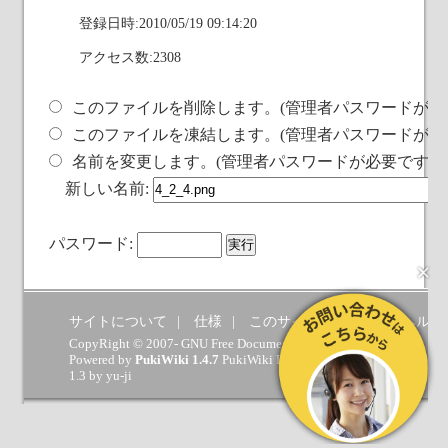
登録日時:2010/05/19 09:14:20
アクセス数:2308
このファイルを削除します。(管理者パスワードが必
このファイルを凍結します。(管理者パスワードが必
名前を変更します。(管理者パスワードが必要です)
新しい名前:
パスワード:
×
サイトについて
仕様
このサイトへの要望
ヘルプ
CopyRight © 2007- GNU Free Documentation License.
Powered by
PukiWiki 1.4.7
PukiWiki Developers Team
(
GPL
) which 
1.3 by
yu-ji