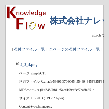
株式会社ナレ
attach
[
添付ファイル一覧
] [
全ページの添付ファイル一覧
]
4_2_4.png
ページ:SimpleCTI
格納ファイル名:attach/53696D706C65435449_345F325F342E
MD5ハッシュ値:f3489bf81e54cd109cf6cf7baffa651a
サイズ:116.7KB (119532 bytes)
Content-type:image/png