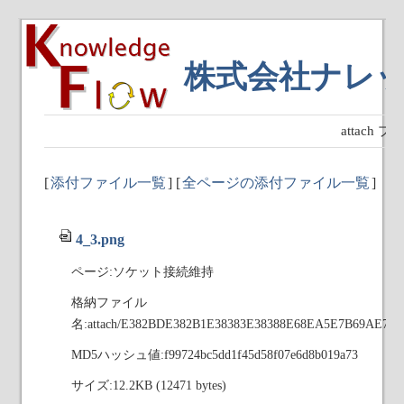
株式会社ナレ
attach
[
添付ファイル一覧
] [
全ページの添付ファイル一覧
]
4_3.png
ページ:ソケット接続維持
格納ファイル
名:attach/E382BDE382B1E38383E38388E68EA5E7B69AE7B
MD5ハッシュ値:f99724bc5dd1f45d58f07e6d8b019a73
サイズ:12.2KB (12471 bytes)