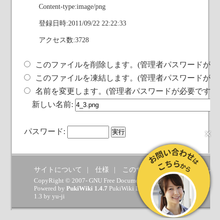
Content-type:image/png
登録日時:2011/09/22 22:22:33
アクセス数:3728
このファイルを削除します。(管理者パスワードが必
このファイルを凍結します。(管理者パスワードが必
名前を変更します。(管理者パスワードが必要です)
新しい名前:
×
パスワード:
サイトについて
仕様
このサイトへの要望
ヘルプ
CopyRight © 2007- GNU Free Documentation License.
Powered by
PukiWiki 1.4.7
PukiWiki Developers Team
(
GPL
) which 
1.3 by
yu-ji