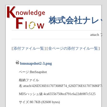
株式会社ナレ
attach
[
添付ファイル一覧
] [
全ページの添付ファイル一覧
]
bmsnapshot2-3.png
ページ:BmSnapshot
格納ファイル
名:attach/426D536E617073686F74_626D736E617073686F743
MD5ハッシュ値:4ca6555b750bcd791c6a22db987c5125
サイズ:80.7KB (82608 bytes)