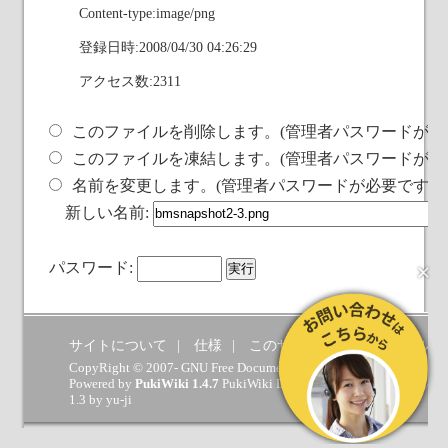
Content-type:image/png
登録日時:2008/04/30 04:26:29
アクセス数:2311
このファイルを削除します。(管理者パスワードが必
このファイルを凍結します。(管理者パスワードが必
名前を変更します。(管理者パスワードが必要です)
新しい名前:
×
パスワード:
サイトについて
仕様
このサイトへの要望
ヘルプ
CopyRight © 2007- GNU Free Documentation License.
Powered by
PukiWiki 1.4.7
PukiWiki Developers Team
(
GPL
) which 
1.3 by
yu-ji