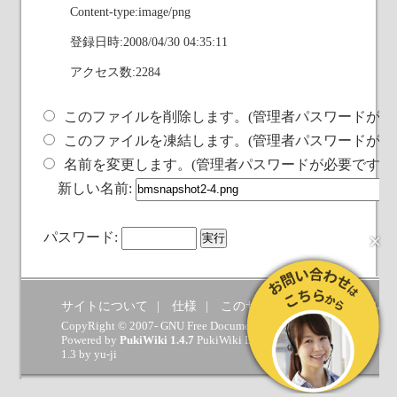
Content-type:image/png
登録日時:2008/04/30 04:35:11
アクセス数:2284
このファイルを削除します。(管理者パスワードが必
このファイルを凍結します。(管理者パスワードが必
名前を変更します。(管理者パスワードが必要です)
新しい名前:
×
パスワード:
サイトについて
仕様
このサイトへの要望
ヘルプ
CopyRight © 2007- GNU Free Documentation License.
Powered by
PukiWiki 1.4.7
PukiWiki Developers Team
(
GPL
) which 
1.3 by
yu-ji