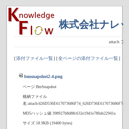
株式会社ナレ
attach
[
添付ファイル一覧
] [
全ページの添付ファイル一覧
]
bmsnapshot2-4.png
ページ:BmSnapshot
格納ファイル
名:attach/426D536E617073686F74_626D736E617073686F743
MD5ハッシュ値:398927b8d88c632e19d1e780ab22941a
サイズ:18.9KB (19400 bytes)