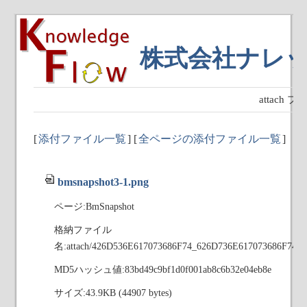
株式会社ナレ
attach
[
添付ファイル一覧
] [
全ページの添付ファイル一覧
]
bmsnapshot3-1.png
ページ:BmSnapshot
格納ファイル
名:attach/426D536E617073686F74_626D736E617073686F743
MD5ハッシュ値:83bd49c9bf1d0f001ab8c6b32e04eb8e
サイズ:43.9KB (44907 bytes)