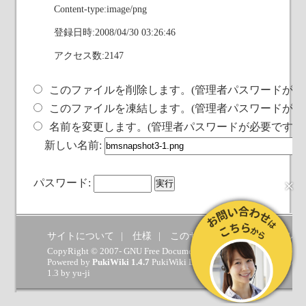
Content-type:image/png
登録日時:2008/04/30 03:26:46
アクセス数:2147
このファイルを削除します。(管理者パスワードが必
このファイルを凍結します。(管理者パスワードが必
名前を変更します。(管理者パスワードが必要です)
新しい名前:
×
パスワード:
サイトについて
仕様
このサイトへの要望
ヘルプ
CopyRight © 2007- GNU Free Documentation License.
Powered by
PukiWiki 1.4.7
PukiWiki Developers Team
(
GPL
) which 
1.3 by
yu-ji