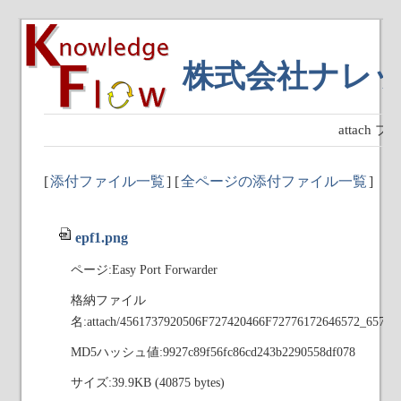
株式会社ナレ
attach
[
添付ファイル一覧
] [
全ページの添付ファイル一覧
]
epf1.png
ページ:Easy Port Forwarder
格納ファイル
名:attach/4561737920506F727420466F72776172646572_6570
MD5ハッシュ値:9927c89f56fc86cd243b2290558df078
サイズ:39.9KB (40875 bytes)