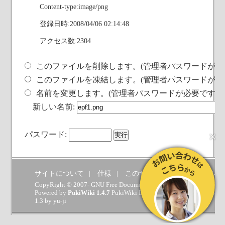
Content-type:image/png
登録日時:2008/04/06 02:14:48
アクセス数:2304
このファイルを削除します。(管理者パスワードが必
このファイルを凍結します。(管理者パスワードが必
名前を変更します。(管理者パスワードが必要です)
新しい名前:
×
パスワード:
サイトについて
仕様
このサイトへの要望
ヘルプ
CopyRight © 2007- GNU Free Documentation License.
Powered by
PukiWiki 1.4.7
PukiWiki Developers Team
(
GPL
) which 
1.3 by
yu-ji