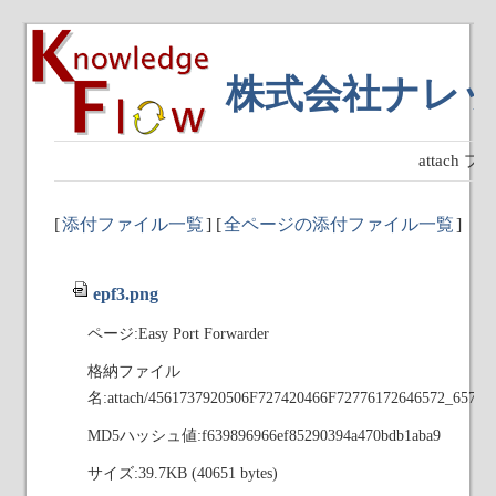
株式会社ナレ
attach
[
添付ファイル一覧
] [
全ページの添付ファイル一覧
]
epf3.png
ページ:Easy Port Forwarder
格納ファイル
名:attach/4561737920506F727420466F72776172646572_6570
MD5ハッシュ値:f639896966ef85290394a470bdb1aba9
サイズ:39.7KB (40651 bytes)