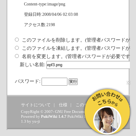
Content-type:image/png
登録日時:2008/04/06 02:03:08
アクセス数:2198
このファイルを削除します。(管理者パスワードが必
このファイルを凍結します。(管理者パスワードが必
名前を変更します。(管理者パスワードが必要です)
新しい名前:
×
パスワード:
サイトについて
仕様
このサイトへの要望
ヘルプ
CopyRight © 2007- GNU Free Documentation License.
Powered by
PukiWiki 1.4.7
PukiWiki Developers Team
(
GPL
) which 
1.3 by
yu-ji