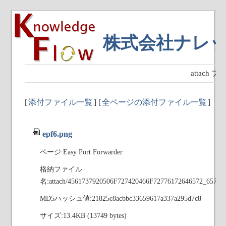
株式会社ナレ
attach
[
添付ファイル一覧
] [
全ページの添付ファイル一覧
]
epf6.png
ページ:Easy Port Forwarder
格納ファイル
名:attach/4561737920506F727420466F72776172646572_6570
MD5ハッシュ値:21825c8acbbc33659617a337a295d7c8
サイズ:13.4KB (13749 bytes)