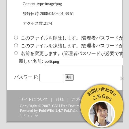
Content-type:image/png
登録日時:2008/04/06 01:38:51
アクセス数:2174
このファイルを削除します。(管理者パスワードが必
このファイルを凍結します。(管理者パスワードが必
名前を変更します。(管理者パスワードが必要です)
新しい名前:
×
パスワード:
サイトについて
仕様
このサイトへの要望
ヘルプ
CopyRight © 2007- GNU Free Documentation License.
Powered by
PukiWiki 1.4.7
PukiWiki Developers Team
(
GPL
) which 
1.3 by
yu-ji