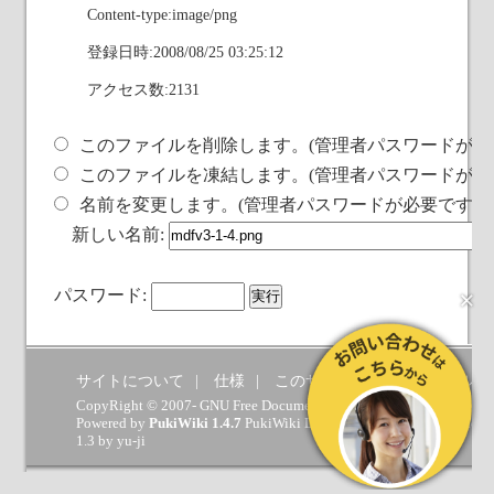
Content-type:image/png
登録日時:2008/08/25 03:25:12
アクセス数:2131
このファイルを削除します。(管理者パスワードが必
このファイルを凍結します。(管理者パスワードが必
名前を変更します。(管理者パスワードが必要です)
新しい名前:
×
パスワード:
サイトについて
仕様
このサイトへの要望
ヘルプ
CopyRight © 2007- GNU Free Documentation License.
Powered by
PukiWiki 1.4.7
PukiWiki Developers Team
(
GPL
) which 
1.3 by
yu-ji