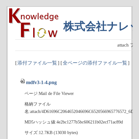
株式会社ナレ
attach
[
添付ファイル一覧
] [
全ページの添付ファイル一覧
]
mdfv3-1-4.png
ページ:Mail de File Viewer
格納ファイル
名:attach/4D61696C2064652046696C6520566965776572_6D6
MD5ハッシュ値:4e2bc1277b5bc606211b02ecf71ac89d
サイズ:12.7KB (13030 bytes)