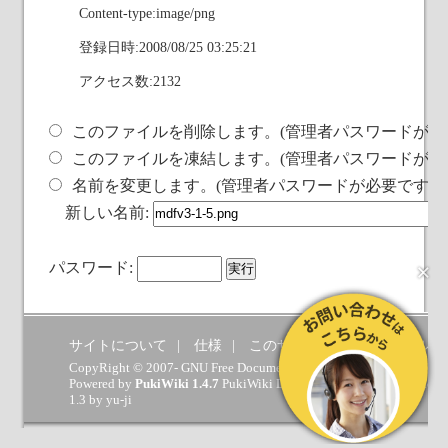
Content-type:image/png
登録日時:2008/08/25 03:25:21
アクセス数:2132
このファイルを削除します。(管理者パスワードが必
このファイルを凍結します。(管理者パスワードが必
名前を変更します。(管理者パスワードが必要です)
新しい名前:
×
パスワード:
サイトについて
仕様
このサイトへの要望
ヘルプ
CopyRight © 2007- GNU Free Documentation License.
Powered by
PukiWiki 1.4.7
PukiWiki Developers Team
(
GPL
) which 
1.3 by
yu-ji