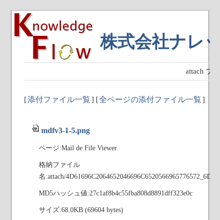
株式会社ナレ
attach
[
添付ファイル一覧
] [
全ページの添付ファイル一覧
]
mdfv3-1-5.png
ページ:Mail de File Viewer
格納ファイル
名:attach/4D61696C2064652046696C6520566965776572_6D6
MD5ハッシュ値:27c1af8b4c55fba808d8891dff323e0c
サイズ:68.0KB (69604 bytes)