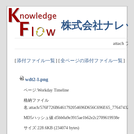
株式会社ナレ
attach
[
添付ファイル一覧
] [
全ページの添付ファイル一覧
]
wdt2-1.png
ページ:Workday Timeline
格納ファイル
名:attach/576F726B6461792054696D656C696E65_776474322
MD5ハッシュ値:d5bb0a9e3915ae1b62e2c2709619938e
サイズ:228.6KB (234074 bytes)