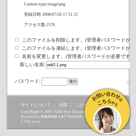
Content-type:image/png
登録日時:2008/07/26 17:51:21
アクセス数:2176
このファイルを削除します。(管理者パスワードが必
このファイルを凍結します。(管理者パスワードが必
名前を変更します。(管理者パスワードが必要です)
新しい名前:
×
パスワード:
サイトについて
仕様
このサイトへの要望
ヘルプ
CopyRight © 2007- GNU Free Documentation License.
Powered by
PukiWiki 1.4.7
PukiWiki Developers Team
(
GPL
) which 
1.3 by
yu-ji