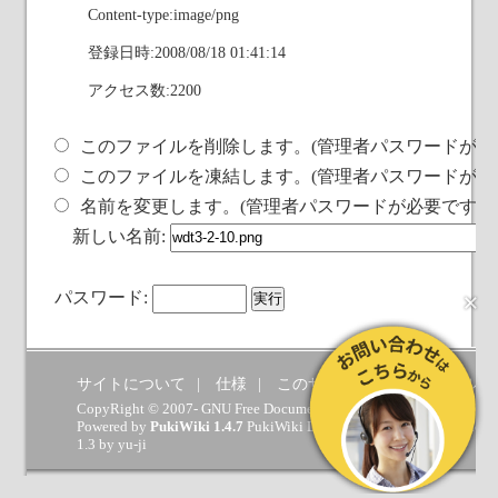
Content-type:image/png
登録日時:2008/08/18 01:41:14
アクセス数:2200
このファイルを削除します。(管理者パスワードが必
このファイルを凍結します。(管理者パスワードが必
名前を変更します。(管理者パスワードが必要です)
新しい名前:
×
パスワード:
サイトについて
仕様
このサイトへの要望
ヘルプ
CopyRight © 2007- GNU Free Documentation License.
Powered by
PukiWiki 1.4.7
PukiWiki Developers Team
(
GPL
) which 
1.3 by
yu-ji