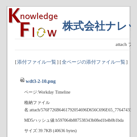
株式会社ナレ
attach
[
添付ファイル一覧
] [
全ページの添付ファイル一覧
]
wdt3-2-10.png
ページ:Workday Timeline
格納ファイル
名:attach/576F726B6461792054696D656C696E65_776474332
MD5ハッシュ値:b597064b887538343b08ed1b4b0b1bda
サイズ:39.7KB (40636 bytes)