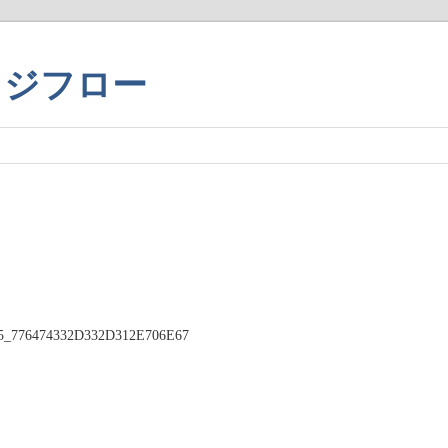
ッジフロー
_776474332D332D312E706E67