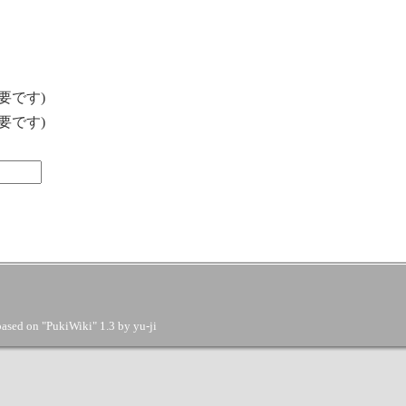
要です)
要です)
based on "PukiWiki" 1.3 by
yu-ji