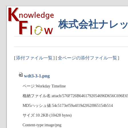
株式会社ナレ
[
添付ファイル一覧
] [
全ページの添付ファイル一覧
]
wdt3-3-1.png
ページ:Workday Timeline
格納ファイル名:attach/576F726B6461792054696D656C696E65
MD5ハッシュ値:54c5173ef59a4f19d2f62f865154b514
サイズ:10.2KB (10428 bytes)
Content-type:image/png