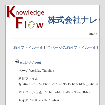
株式会社ナレ
attach
[
添付ファイル一覧
] [
全ページの添付ファイル一覧
]
wdt3-3-7.png
ページ:Workday Timeline
格納ファイル
名:attach/576F726B6461792054696D656C696E65_776474332
MD5ハッシュ値:b72964f0e1d78f7d4c369f2e230eb8f3
サイズ:70.0KB (71697 bytes)