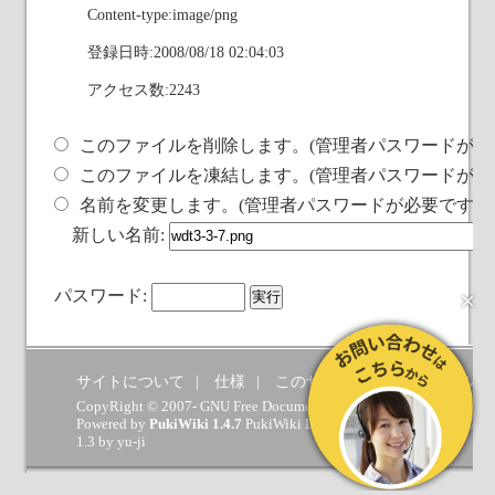
Content-type:image/png
登録日時:2008/08/18 02:04:03
アクセス数:2243
このファイルを削除します。(管理者パスワードが必
このファイルを凍結します。(管理者パスワードが必
名前を変更します。(管理者パスワードが必要です)
新しい名前:
×
パスワード:
サイトについて
仕様
このサイトへの要望
ヘルプ
CopyRight © 2007- GNU Free Documentation License.
Powered by
PukiWiki 1.4.7
PukiWiki Developers Team
(
GPL
) which 
1.3 by
yu-ji