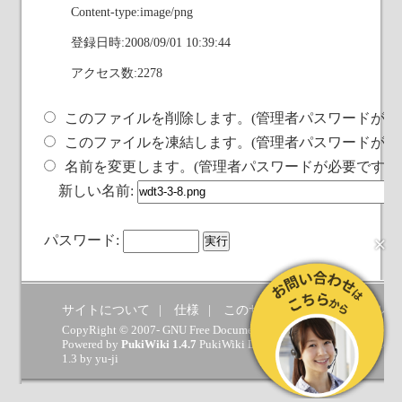
Content-type:image/png
登録日時:2008/09/01 10:39:44
アクセス数:2278
このファイルを削除します。(管理者パスワードが必
このファイルを凍結します。(管理者パスワードが必
名前を変更します。(管理者パスワードが必要です)
新しい名前:
×
パスワード:
サイトについて
仕様
このサイトへの要望
ヘルプ
CopyRight © 2007- GNU Free Documentation License.
Powered by
PukiWiki 1.4.7
PukiWiki Developers Team
(
GPL
) which 
1.3 by
yu-ji