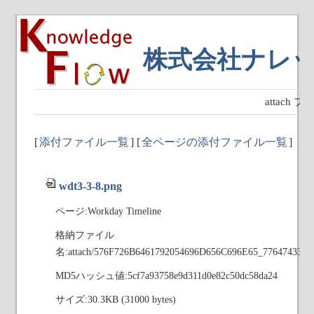
株式会社ナレ
attach
[
添付ファイル一覧
] [
全ページの添付ファイル一覧
]
wdt3-3-8.png
ページ:Workday Timeline
格納ファイル
名:attach/576F726B6461792054696D656C696E65_776474332
MD5ハッシュ値:5cf7a93758e9d311d0e82c50dc58da24
サイズ:30.3KB (31000 bytes)