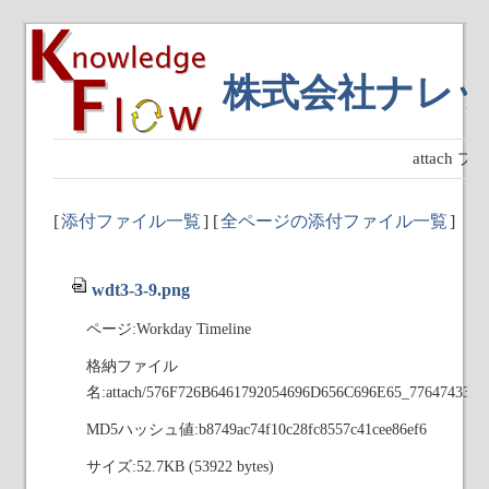
株式会社ナレ
attach
[
添付ファイル一覧
] [
全ページの添付ファイル一覧
]
wdt3-3-9.png
ページ:Workday Timeline
格納ファイル
名:attach/576F726B6461792054696D656C696E65_776474332
MD5ハッシュ値:b8749ac74f10c28fc8557c41cee86ef6
サイズ:52.7KB (53922 bytes)