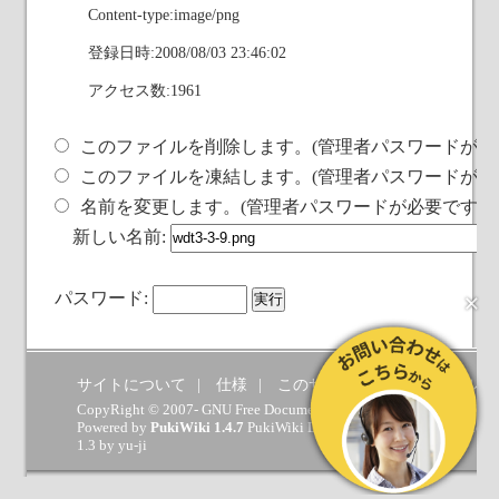
Content-type:image/png
登録日時:2008/08/03 23:46:02
アクセス数:1961
このファイルを削除します。(管理者パスワードが必
このファイルを凍結します。(管理者パスワードが必
名前を変更します。(管理者パスワードが必要です)
新しい名前:
×
パスワード:
サイトについて
仕様
このサイトへの要望
ヘルプ
CopyRight © 2007- GNU Free Documentation License.
Powered by
PukiWiki 1.4.7
PukiWiki Developers Team
(
GPL
) which 
1.3 by
yu-ji