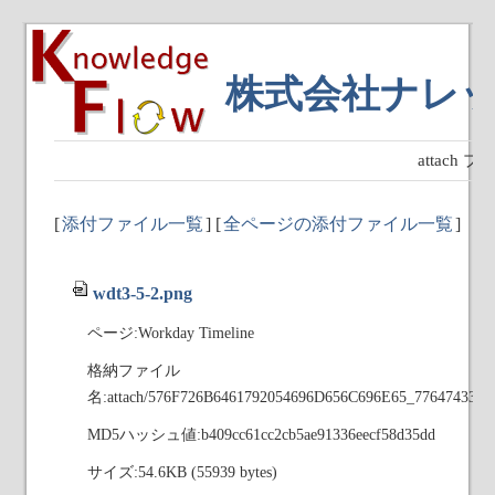
株式会社ナレ
attach
[
添付ファイル一覧
] [
全ページの添付ファイル一覧
]
wdt3-5-2.png
ページ:Workday Timeline
格納ファイル
名:attach/576F726B6461792054696D656C696E65_776474332
MD5ハッシュ値:b409cc61cc2cb5ae91336eecf58d35dd
サイズ:54.6KB (55939 bytes)