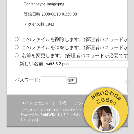
Content-type:image/png
登録日時:2008/08/10 01:39:08
アクセス数:1943
このファイルを削除します。(管理者パスワードが必
このファイルを凍結します。(管理者パスワードが必
名前を変更します。(管理者パスワードが必要です)
新しい名前:
×
パスワード:
サイトについて
仕様
このサイトへの要望
ヘルプ
CopyRight © 2007- GNU Free Documentation License.
Powered by
PukiWiki 1.4.7
PukiWiki Developers Team
(
GPL
) which 
1.3 by
yu-ji