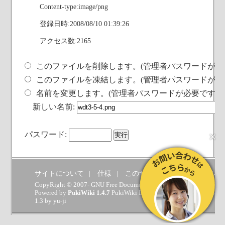
Content-type:image/png
登録日時:2008/08/10 01:39:26
アクセス数:2165
このファイルを削除します。(管理者パスワードが必
このファイルを凍結します。(管理者パスワードが必
名前を変更します。(管理者パスワードが必要です)
新しい名前:
×
パスワード:
サイトについて
仕様
このサイトへの要望
ヘルプ
CopyRight © 2007- GNU Free Documentation License.
Powered by
PukiWiki 1.4.7
PukiWiki Developers Team
(
GPL
) which 
1.3 by
yu-ji