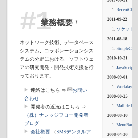
2017-06-21
RecentChan
2011-09-22
業務概要
†
ソケット接
2011-08-18
ネットワーク技術、データベース
SimpleCTI
システム、コラボレーションシス
2010-10-21
テムの分野における、ソフトウェ
アの研究開発・開発技術支援を行
JavaScript
っております。
2008-09-01
Workday Ti
連絡はこちら ⇒
お問い
2008-08-25
合わせ
Mail de Fil
開発者の近況はこちら ⇒
（株）ナレッジフロー開発者
2008-08-10
ブログ
MenuBar
会社概要
（
SMSデンタルア
2008-04-30