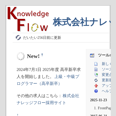
株式会社ナレ
だいたい256日前に更新
†
New!
ツールボ
新しく
2024年7月1日 2025年度 高卒新卒求
ソース
変更点
人を開始しました。
上級・中級プ
更新履
ログラマー（高卒新卒）
アップ
ヘルプ
その他の求人はこちら：
株式会社
2025-11-23
ナレッジフロー採用サイト
FrontPage
↑