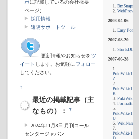
ポ
に記載しているの会社概要
BmSnapsho
ページ）
WebProwl
採用情報
2008-04-06
遠隔サポートツール
Easy Port F
2007-08-20
StorJsDB
更新情報やお知らせを
ツ
2007-06-28
イート
します。お気軽に
フォロー
してください。
PukiWiki/1.4/
Z
↑
PukiWiki/1.4/
K
PukiWiki
最近の掲載記事（主
FormattingR
†
なもの）：
PukiWiki/1.4/
U
WikiName
2024年11月8日 月刊コール
PukiWiki/1.4/
センタージャパン
D